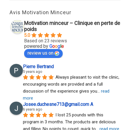
Avis Motivation Minceur
Motivation minceur – Clinique en perte de
poids
5.0
Based on 23 reviews
powered by
G
o
o
g
l
e
review us on
Pierre Bertrand
5 years ago
Always pleasant to visit the clinic, 
encouraging words are provided and a full 
discussion of the experience gives you
... 
read 
more
Josee.duchesne713@gmail.com A
6 years ago
I lost 25 pounds with this 
program in 3 months. The products are delicious 
and filling. No points to count, quick to
... 
read more