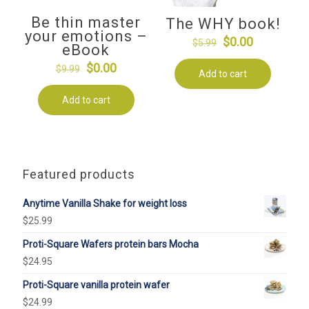
Be thin master
The WHY book!
your emotions –
Original
Current
$
0.00
$
5.99
eBook
price
price
Original
Current
$
0.00
$
9.99
Add to cart
was:
is:
price
price
$5.99.
$0.00.
Add to cart
was:
is:
$9.99.
$0.00.
Featured products
Anytime Vanilla Shake for weight loss
$
25.99
Proti-Square Wafers protein bars Mocha
$
24.95
Proti-Square vanilla protein wafer
$
24.99