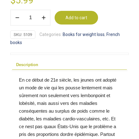
$
5.99
L'obésité
Add to cart
chez
les
Categories:
Books for weight loss
,
French
SKU:
5109
jeunes,
books
un
problème
explosif
Description
pour
perte
En ce début de 21e siècle, les jeunes ont adopté
de
un mode de vie qui les pousse lentement mais
poids
sûrement non seulement vers lembonpoint et
quantity
lobésité, mais aussi vers des maladies
conséquentes au surplus de poids comme le
diabète, les maladies cardio-vasculaires, etc. Et
ce nest pas quaux États-Unis que le problème a
pris des proportions dordre épidémique. Partout